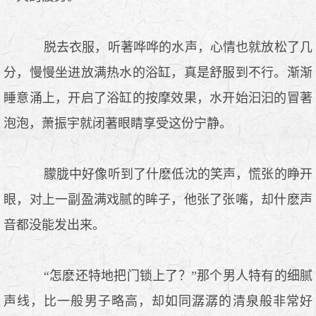
脱去衣服，听著哗哗的水声，心情也就放松了几
分，慢慢坐进放满热水的浴缸，真是舒服到不行。渐渐
睡意涌上，开启了浴缸的按摩效果，水开始汩汩的冒著
泡泡，萧振宇就闭著眼睛享受这份宁静。
朦胧中好像听到了什麽低沈的笑声，慌张的睁开
眼，对上一副盈满戏腻的眸子，他张了张嘴，却什麽声
音都没能发出来。
“怎麽还特地把门锁上了？”那个男人特有的细腻
声线，比一般男子略高，却如同潺潺的清泉般非常好