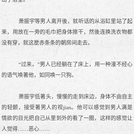
萧振宇等男人离开後，就听话的从浴缸里站了起
来，用放在一旁的毛巾把身体擦干，然後连换洗衣物都
没有穿，就这麽赤条条的朝房间走去。
“过来。”男人已经躺在了床上，用一种漫不经心
的语气唤著他，如同唤一只狗。
萧振宇低著头，慢慢的走到床边，身体不由自主
的轻颤，接受著男人的视jian。他可以感觉到男人满是
情欲的目光把自己从里到外的看了一圈，这样的感觉让
人觉得……恶心……