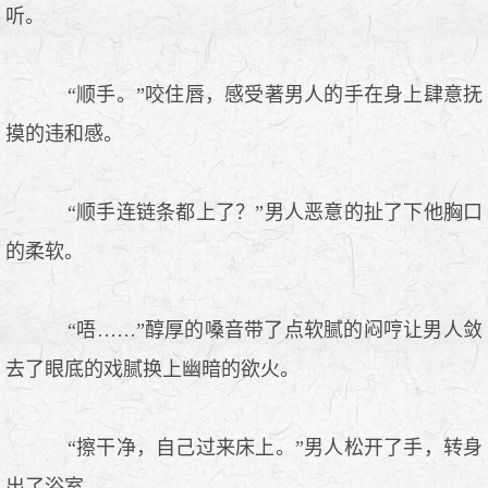
听。
“顺手。”咬住唇，感受著男人的手在身上肆意抚
摸的违和感。
“顺手连链条都上了？”男人恶意的扯了下他胸口
的柔软。
“唔……”醇厚的嗓音带了点软腻的闷哼让男人敛
去了眼底的戏腻换上幽暗的欲火。
“擦干净，自己过来床上。”男人松开了手，转身
出了浴室。