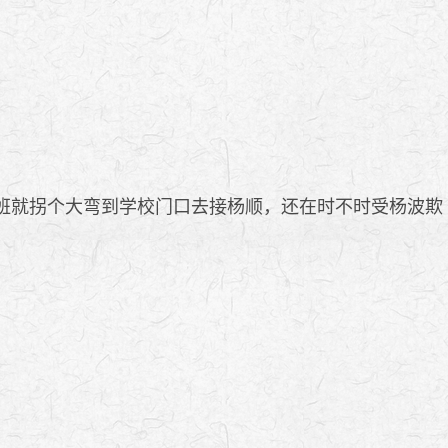
班就拐个大弯到学校门口去接杨顺，还在时不时受杨波欺