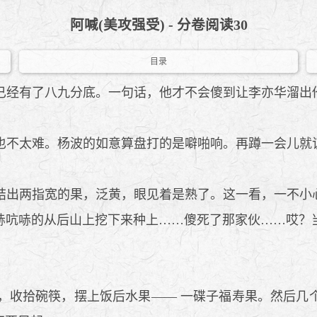
阿喊(美攻强受) - 分卷阅读30
目录
经有了八九分底。一句话，他才不会傻到让李亦华溜出他
不太难。杨波的如意算盘打的是噼啪响。再蹲一会儿就
出两指宽的果，泛黄，眼见着是熟了。这一看，一不小
哧吭哧的从后山上挖下来种上……傻死了那家伙……哎？
收拾碗筷，摆上饭后水果—— 一碟子福寿果。然后几