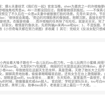
总书评数：9431 文案：爆火夫妻综艺《我们在一起》官宣当晚，shen为嘉宾之
脖唱独角戏秀恩ai，4li一次都没回应过，我都替她感到尴尬。——不保真小da
已经预见了不久后在一众恩ai夫妻中被狠狠打脸的场景。先导片采访中。
dao：“很快就会离婚。”旁边的司理脸黑的像锅底，抱臂沉默，直接无
，碗是他洗，衣服是他叠……而许绾柚的任务除了吃吃吃，就是买买买，完了
伙，敢情是钓鱼执法，先把狗骗jin来再nue呢tips：1、不混饭圈，所有角
预收《小穷奇每天都在努力退圈》求收藏 ┃ 其它：完结文《反派女配只想咸
许小冉扯着大嗓子跟也千一会儿玩石tou剪刀布，一会儿玩两只小蜜蜂,闹得不
luan坠。大型的KTV包厢里， 绚丽的灯光营造出迷幻的味dao，桌子上
的几gen小卷mao，导致她现在这副天生恐龙样，真是悲痛，灭绝了她长大之
淑女，脚脚高贵地抬着，偷偷拿眼睛瞄官启航，还有女生在台上激情献歌
u，球鞋是蓝se的，tou发很长......墨笑：乐天知命，家里虽然一直很
itty的时候，她偏偏喜欢咸dan超人。 官启航：学校足球队队长，tou
郎，黑带三段，跆拳dao高手，老爸是江湖上最后一个大佬。 ...