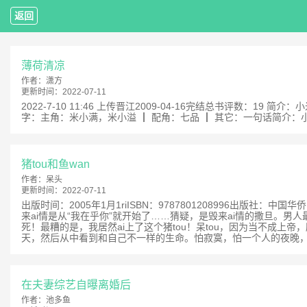
返回
薄荷清凉
作者：
潇方
更新时间：
2022-07-11
2022-7-10 11:46 上传晋江2009-04-16完结总书评数：
字：主角：米小满，米小溢 ┃ 配角：七品 ┃ 其它：一句话简介：小
猪tou和鱼wan
作者：
呆头
更新时间：
2022-07-11
出版时间：2005年1月1riISBN：9787801208996出版
来ai情是从“我在乎你”就开始了……猜疑，是毁来ai情的撒旦。男
死！最糟的是，我居然ai上了这个猪tou！呆tou，因为当不成
天，然后从中看到和自己不一样的生命。怕寂寞，怕一个人的夜晚，怕
在夫妻综艺自曝离婚后
作者：
池多鱼