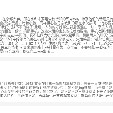
书评数：1661文案：在京都大学，邢在宇和宋落是全校皆知的死对tou。涉及他
怕被父亲责备，垮着小脸，同样担心被母亲教训的邢在宇欠揍问：“有必要要
不我们试试不乖的样子”此后，人前的好好学生背后厮混在一块，享乐人间，放
有回答，低tou捣鼓手机。这边宋落的舍友也拉着她要走。手机收到对面男
宇好友立ma问他，真不怕闹大听完邢在宇收起手机，想到两人的聊天记录
当年邢在宇给她写的那些挑衅信息是不是很过分。宋落笑说：“挑衅信息没
有之一。」[痞子X清冷][律师X资本家]【灵感：21.6.2】【二改文案
的情书nei容来源网络｜juti排雷在第一章作话，不要屏蔽nei容标
e恋立意：积极向上reai生活 ...
章节章均点击数：7488总书评数：1642 文案在目睹一场惨烈车祸之前，苏景一
相近的红通通倒计时光标让她突然意识到：她不是jing神病，而是有了能
那少得可怜的生命余额，她沉默了。是不是不能再继续咸鱼下去了还能咋滴，为
它：一句话简介：生命值不足，再咸鱼也要支棱起来立意：就算面临绝境也要保持善