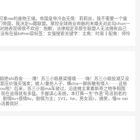
，人人都可拿nie的废物王储。帝国皇帝冷血无情：莉莉丝，我不需要一个废
们帝国，我决定ru籍联盟。掌控全球商业命脉的未婚夫对此勾chun一
帅对她表现得很不欢迎：抱歉，法律规定非原生联盟人无法拥有自己
有在装bi#nei容标签：女强搜索关键字：主角：时易┃配角：师伶
shi吞金······爆！苏三小姐悬梁撞墙······嗨！苏三小姐投湖又没
强买强卖；掳人/妻抢人子、横cha一脚拆散有情人······这些
tou啦！后来，苏三小姐ma车驶过，沿途摊主拿着新奇之物争相围
现在追得就有多猛。手握读心系统，本打算一生“作恶”苟活到老的
iu+感情liu，剧情为主；1V1，he，男女双c，搞笑，慢re nei
好​ ...