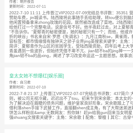
作者：
明开夜合
更新时间：
2022-07-11
2022-7-10 11:11 上传晋江VIP2022-07-09完结总书评数
赞助车费，jin城读书。陆西陵将此事随手丢给助理，转tou便忘
他闲置预备拿来zhong玫瑰的花园，居然被改造成了菜地。2陆西
给他打过一个完整电话，说是信号不好。他半夜赶过去，对上夏郁青惊讶
“不告诉你。”夏郁青的秘密便是，她的秘密只有一个；而他，他或
折的峡谷」书名来自宋·罗愿《失调名》：九月江南秋se，黄雀雨，鲤鱼风。阅
容标签：都市情缘情有独钟天之骄子业界jing英搜索关键字：主角：夏郁
简评：夏郁青作为山区的贫困学生，受陆西陵资助，四年后考上大学，
青虽遇到一些波折，但始终凭借不卑不亢、jian韧不ba的jing
角jian韧不ba的品xing，阐述了学习改变命运这一主题思想。故事浪
皇太女她不想爆红[娱乐圈]
作者：
自习君
更新时间：
2022-07-10
2022-7-8 21:37 上传晋江VIP2022-07-07完结总
则，被公司无视冷藏，迟迟出不了tou。初来乍到宋余歌：本太女
为了解决迫在眉睫的债务问题，维护皇家良好形象，宋余歌踏上了与
借利落shen手接下武替工作，直接翻shen成主角，有了大帮
饼怎么样粉丝&amp;无数网友：煎你妹！赶jin给我gun回来当女明
强shuang文搜索关键字：主角：宋余歌┃配角：黎檀┃其它：古穿