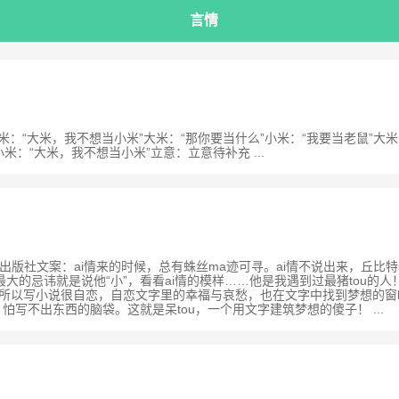
言情
19 简介：小米：“大米，我不想当小米”大米：“那你要当什么”小米：“我要当老鼠
米：“大米，我不想当小米”立意：立意待补充 ...
社：中国华侨出版社文案：ai情来的时候，总有蛛丝ma迹可寻。ai情不说出来，
人最大的忌讳就是说他“小”，看看ai情的模样……他是我遇到过最猪tou的
上帝，所以写小说很自恋，自恋文字里的幸福与哀愁，也在文字中找到梦想的
写不出东西的脑袋。这就是呆tou，一个用文字建筑梦想的傻子！ ...