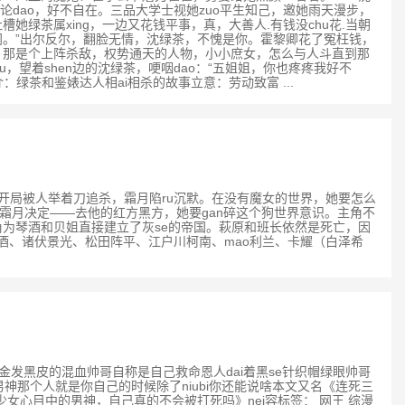
论dao，好不自在。三品大学士视她zuo平生知己，邀她雨天漫步，
茶属xing，一边又花钱平事，真，大善人.有钱没chu花.当朝
的门。”出尔反尔，翻脸无情，沈绿茶，不愧是你。霍黎卿花了冤枉钱，
，那是个上阵杀敌，权势通天的人物，小小庶女，怎么与人斗直到那
u，望着shen边的沈绿茶，哽咽dao：“五姐姐，你也疼疼我好不
绿茶和鉴婊达人相ai相杀的故事立意：劳动致富 ...
小丘比。开局被人举着刀追杀，霜月陷ru沉默。在没有魔女的世界，她要怎么
，霜月决定——去他的红方黑方，她要gan碎这个狗世界意识。主角不
为琴酒和贝姐直接建立了灰se的帝国。萩原和班长依然是死亡，因
琴酒、诸伏景光、松田阵平、江户川柯南、mao利兰、卡耀（白泽希
个侦探金发黑皮的混血帅哥自称是自己救命恩人dai着黑se针织帽绿眼帅哥
神那个人就是你自己的时候除了niubi你还能说啥本文又名《连死三
女心目中的男神，自己真的不会被打死吗》nei容标签： 网王 综漫