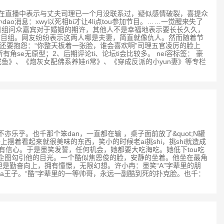
一的许绾柚便在直播中表示与丈夫司理已一个月没联系过，疑似感情破裂，喜提众
o消息：xwy以死相bi才让4li点tou参加节目。……一觉醒来失了
节目组问众嘉宾对于婚姻的期许，其他人不是幸福地表示要长长久久，
视节目组。网友纷纷表示这两人哪是夫妻，简直就像仇人。然而随着节
还要抱怨：“你整天板着一张脸，谁会喜欢啊”司理五官凌厉的脸上
se无原型；2、后期评论ti、论坛ti会比较多。 nei容标签： 豪
鱼》、《炮灰女配佛系养娃ri常》、《穿成反派的小yun妻》等专栏
亦乐乎。也千那个笨dan，一直都在输 ，桌子面前放了&quot;N罐
摆着看起来就很美味的东西，笑小的时候老ai挑shi，挑shi就造成
后所有信心。于是墨笑发誓，任何机会，她都要大吃海吃。她低下tou吃
，企图勾引他的目光。一个酷似焦恩俊的脸，安静的坐着。他坐在最角
穷，但是勤奋向上，拥有憧憬，无限幻想。许小冉：墨笑“A”字辈里的朋
号白ma王子。“酷”字辈里的一等帅哥，永远一副酷到死的扑克脸。也千：