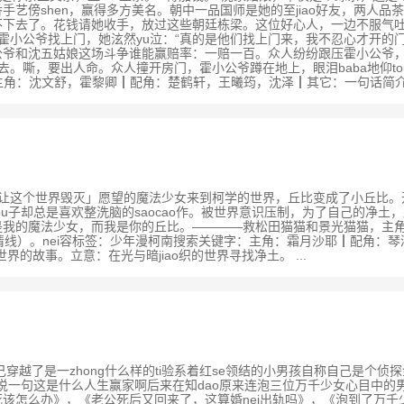
傍shen，赢得多方美名。朝中一品国师是她的至jiao好友，两人品茶
去了。花钱请她收手，放过这些朝廷栋梁。这位好心人，一边不服气吐槽她绿
等霍小公爷找上门，她泫然yu泣：“真的是他们找上门来，我不忍心才开
公爷和沈五姑娘这场斗争谁能赢赔率：一赔一百。众人纷纷跟压霍小公爷
去。嘶，要出人命。众人撞开房门，霍小公爷蹲在地上，眼泪baba地仰to
字：主角：沈文舒，霍黎卿┃配角：楚鹤轩，王曦筠，沈泽┃其它：一句话简介：
数：10文案许下「让这个世界毁灭」愿望的魔法少女来到柯学的世界，丘比变成了
u子却总是喜欢整洗脑的saocao作。被世界意识压制，为了自己的净土
我的魔法少女，而我是你的丘比。————救松田猫猫和景光猫猫，主角
情线）。nei容标签：少年漫柯南搜索关键字：主角：霜月沙耶┃配角：
的故事。立意：在光与暗jiao织的世界寻找净土。 ...
后发现自己穿越了是一zhong什么样的ti验系着红se领结的小男孩自称自己是
一句这是什么人生赢家啊后来在知dao原来连泡三位万千少女心目中的男
怎么办》，《老公死后又回来了，这算婚nei出轨吗》，《泡到了万千少