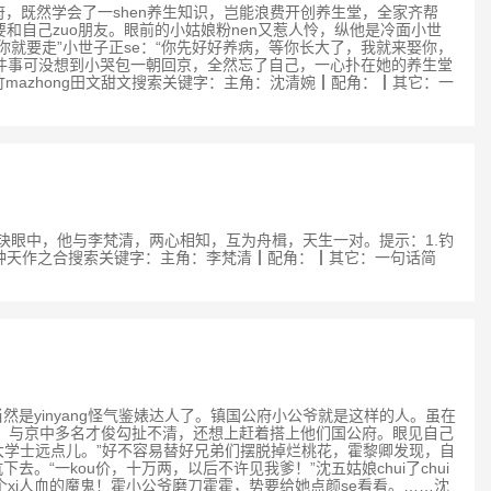
一朝回府，既然学会了一shen养生知识，岂能浪费开创养生堂，全家齐帮
要和自己zuo朋友。眼前的小姑娘粉nen又惹人怜，纵他是冷面小世
你就要走”小世子正se：“你先好好养病，等你长大了，我就来娶你，
亲这件事可没想到小哭包一朝回京，全然忘了自己，一心扑在她的养生堂
竹mazhong田文甜文搜索关键字：主角：沈清婉┃配角：┃其它：一
作。而裴玦眼中，他与李梵清，两心相知，互为舟楫，天生一对。提示：1.钓
有独钟天作之合搜索关键字：主角：李梵清┃配角：┃其它：一句话简
是什么当然是yinyang怪气鉴婊达人了。镇国公府小公爷就是这样的人。虽在
娘，与京中多名才俊勾扯不清，还想上赶着搭上他们国公府。眼见自己
崔大学士远点儿。”好不容易替好兄弟们摆脱掉烂桃花，霍黎卿发现，自
一kou价，十万两，以后不许见我爹！”沈五姑娘chui了chui
是个xi人血的魔鬼！霍小公爷磨刀霍霍，势要给她点颜se看看。……沈