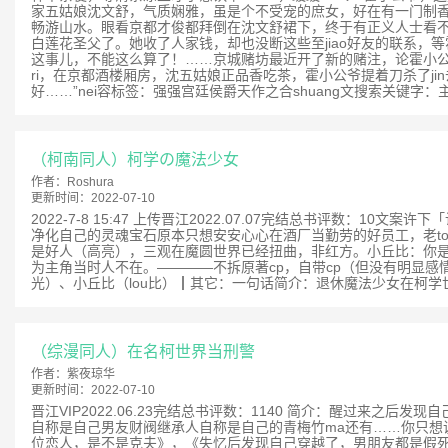
家五姑娘沈文舒，气质娴雅，虽是个不受宠的庶女，好在有一门制香手艺
畅游山水。眼看京都才俊都拜倒在沈文舒裙下，终于有正义人士看不下
白莲花圣父了。她收了人家钱，却也没断这些至jiao好友的联系，
这事儿，不能这么算了！……京城赌坊最近开了新的赌注，论霍小
ri，在京都酒楼厢房，沈五姑娘正品香吃茶，霍小公爷提着刀杀了jin
好……”nei容标签：强强宫廷侯爵天作之合shuang文搜索关键
（柯南同人）柯学の魔法少女
作者：
Roshura
更新时间：
2022-07-10
2022-7-8 15:47 上传晋江2022.07.07完结总书评
净化自己的灵魂宝石原本只想安安心心在酒厂当勤劳的好员工，老to
是好人（高亮），三观在魔圆世界已经扭曲，非红方。小丘比：你是
为主角当时人不在。————不拆原著cp，自带cp（但没有明显感
光）、小丘比（lou比）┃其它：一句话简介：退休魔法少女在柯学世界
（综漫同人）在名柯世界当刑警
作者：
紫夜琼华
更新时间：
2022-07-10
晋江VIP2022.06.23完结总书评数：1140 简介：醒过来之
自称是自己男友财阀继承人自称是自己的青梅竹ma还有……你只想说
位恋人，是不是克夫》，《失忆后发现自己穿越了，男朋友都是假死该