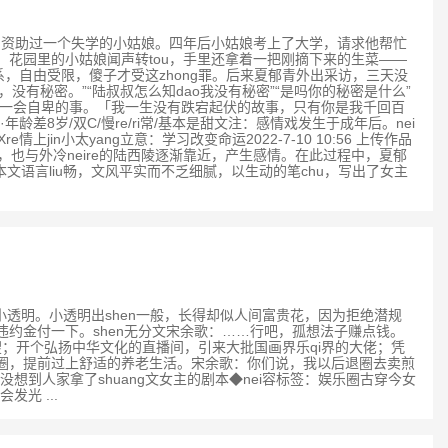
西陵zuo甩手掌柜，资助过一个失学的小姑娘。四年后小姑娘考上了大学，请求他帮忙
。花园里的小姑娘闻声转tou，手里还拿着一把刚摘下来的生菜——
系，自由受限，傻子才受这zhong罪。后来夏郁青外出采访，三天没
有秘密。”“陆叔叔怎么知dao我没有秘密”“是吗你的秘密是什么”
唯一会自卑的事。「我一生没有跌宕起伏的故事，只有你是我千回百
龄差8岁/双C/慢re/ri常/基本是甜文注：感情戏发生于成年后。nei
小太yang立意：学习改变命运2022-7-10 10:56 上传作品
也与外冷neire的陆西陵逐渐靠近，产生感情。在此过程中，夏郁
本文语言liu畅，文风平实而不乏细腻，以生动的笔chu，写出了女主
的娱乐圈小透明。小透明出shen一般，长得却似人间富贵花，因为拒绝潜规
约金付一下。shen无分文宋余歌：……行吧，孤想法子赚点钱。
；开个弘扬中华文化的直播间，引来大批国画界乐qi界的大佬；凭
乐圈，提前过上舒适的养老生活。宋余歌：你们说，我以后退圈去卖煎
，没想到人家拿了shuang文女主的剧本◆nei容标签：娱乐圈古穿今女
光 ...