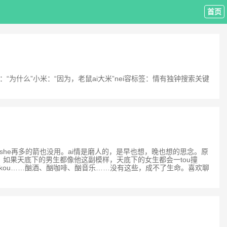
首页
”大米：“为什么”小米：“因为，老鼠ai大米”nei容标签：情有独钟搜索关键
丘比特she再多的箭也没用。ai情是磨人的，是早也想，晚也想的思念。原
人！如果天底下的男生都像他这副模样，天底下的女生都会一tou撞
窗kou……酗酒、酗咖啡、酗音乐……没有这些，成不了生命。喜欢聊