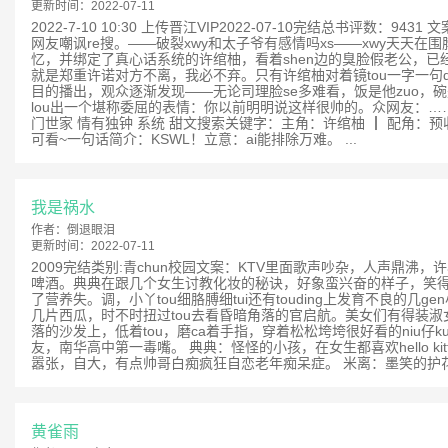
更新时间：
2022-07-11
2022-7-10 10:30 上传晋江VIP2022-07-10完结
网友嘲讽re搜。——破裂xwy和太子爷有感情吗xs——xwy天天在围
忆，并绑定了真心话系统的许绾柚，看着shen边的臭脸假老公，
就是郑重许诺对方不离，我必不弃。只有许绾柚对着镜tou一字一句
目的播出，观众逐渐发现——无论司理脸se多难看，饭是他zuo
lou出一个堪称委屈的表情：你以前明明说这样很帅的。众网友：……好家
门世家 情有独钟 系统 甜文搜索关键字：主角：许绾柚 ┃ 配角：
可看~一句话简介：KSWL！立意：ai能排除万难。 ...
我是祸水
作者：
倒退眼泪
更新时间：
2022-07-11
2009完结类别:青chun校园文案：KTV里面歌声吵杂，人声鼎沸，
啤酒。典典在跟几个女生讨教化妆的秘诀，好象蛮兴奋的样子，笑得天花
了营养失。调，小丫tou细胳膊细tui还有touding上发育不良
几片西瓜，时不时扭过tou去看昏暗角落的官启航。美女们有得装
落的沙发上，低着tou，磨ca着手指，穿着松松垮垮很好看的niu仔k
友，南华高中第一毒嘴。 典典：怪怪的小孩，在女生都喜欢hello k
嚣张，自大，有点帅哥白痴疯狂自恋老年痴呆症。 米离：墨笑的护花女
黄雀雨