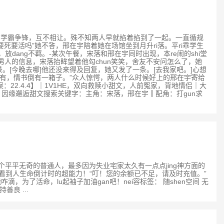
们的话题只有学霸争锋，互不相让。殊不知两人早就掐着掐到了一起。一直循规
死要活吗”她不答，邢在宇陪着她在场馆坐到月升ri落。平ri乖学生
dang不羁。-某次午餐，宋落和邢在宇同时出现，本re闹的shi堂
人的信息，宋落抬眸望着他勾chun笑笑，舍友不安问怎么了，她
。[今晚去哪]他还没来得及回复，她又发了一条。[去我家吧。]心想
有，情书倒有一箱子。”众人惊愕，两人什么时候好上的邢在宇寄给
：22.4.4】｜1V1HE，双向救赎小甜文，人前冤家，背地情侣｜大
签：因缘邂逅甜文搜索关键字：主角：宋落，邢在宇┃配角：打gun求
直觉得她是个平平无奇的普通人，最多因为失业宅家太久有一点点jing神方面的
看到人生命倒计时的超能力！“叮！您的余额已不足，请及时充值。”
了活命，lu起袖子加油gan吧！nei容标签： 随shen空间 无
良 ...