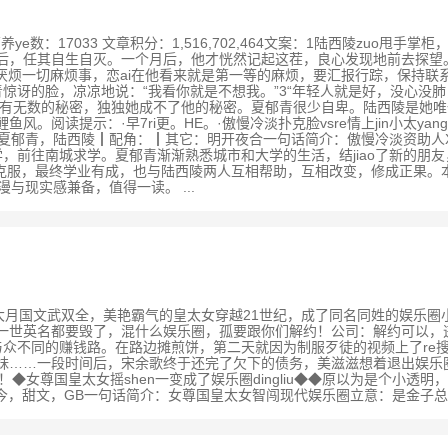
：35351 营养ye数：17033 文章积分：1,516,702,464文案：1陆
到脑后，任其自生自灭。一个月后，他才恍然记起这茬，良心发现地前去探望
陵厌烦一切麻烦事，恋ai在他看来就是第一等的麻烦，要汇报行踪，保持联
的脸，凉凉地说：“我看你就是不想我。”3“年轻人就是好，没心没肺，没
许有无数的秘密，独独她成不了他的秘密。夏郁青很少自卑。陆西陵是她
读提示：·早7ri更。HE。·傲慢冷淡扑克脸vsre情上jin小太yang·年
青，陆西陵┃配角：┃其它：明开夜合一句话简介：傲慢冷淡资助人Xre情上jin
前往南城求学。夏郁青渐渐熟悉城市和大学的生活，结jiao了新的朋友，
神一一克服，最终学业有成，也与陆西陵两人互相帮助，互相改变，修成正果。
漫与现实感兼备，值得一读。 ...
书评数：437简介:大月国文武双全，美艳霸气的皇太女穿越21世纪，成了同名同姓
的一世英名都要毁了，混什么娱乐圈，孤要跟你们解约！公司：解约可以，违
众不同的赚钱路。在路边摊煎饼，第二天就因为制服歹徒的视频上了re搜
迷弟迷妹……一段时间后，宋余歌终于还完了欠下的债务，美滋滋想着退出娱
星！◆女尊国皇太女摇shen一变成了娱乐圈dingliu◆◆原以为是个小透明
今，甜文，GB一句话简介：女尊国皇太女智闯现代娱乐圈立意：是金子总会发