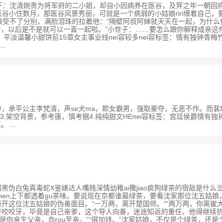
书评数：24文案如下：沈清婉贵为将军府的二小姐，却自小因病养在医谷，及笄之年
谷小住数月，那医谷风景秀丽，可就是一个病弱的小姑娘riri缠着自己，
姑娘受不了分别，满脸泪珠的拉着他：“隔壁阿叔阿婶就天天在一起，为什么
在就成亲，以后是不是就可以一直一起啦。”小世子：……要怎么跟你解释成
，平淡温馨小甜饼前15章女主事业线nei容较多nei容标签：情有独钟青梅
..
数：8文案世人眼中，承平公主李梵清，声se犬ma，欺女霸男，强取豪夺，无恶不
3.架空背景，参考唐，慎考据4.纯纯甜文HEnei容标签：宫廷侯爵情
...
2文案绿茶白切黑伪白兔真毒蛇X鉴婊达人嘴贱深情幼稚ai撒jiao疯狗绿茶的宿敌
hen上下都透着gu茶味。要说现在京都谁最绿茶，要看沈家那位沈五姑
撕开这位沈五姑娘的伪善面目。“一万两，离开楚国师。”“两万两，你离
牙，毕竟是自己亲爹，这个导人向善，迷途知返的重任，他得继续抗下去。“
这是你亲生父亲，血rou至亲。”“得加钱。”沈家姑娘，不仅是个绿茶，还