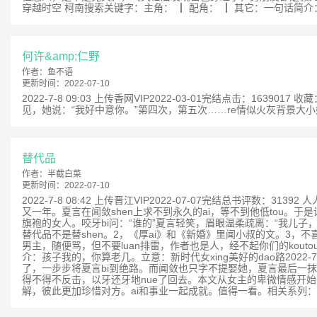
穿越时空 柯南搜索关键字：主角： ┃ 配角： ┃ 其它：一句话简介：
何许&amp;仁野
作者：
鱼不语
更新时间：
2022-07-10
2022-7-8 09:03 上传香网VIP2022-03-01完结点击：16
见，她说：“我好中意你。”第四次，第五次……re情似火灰背景大小姐V
替代品
作者：
半截白菜
更新时间：
2022-07-10
2022-7-8 08:42 上传晋江VIP2022-07-07完结总
又一年。夏言在闻敛shen上求不到永久的ai，等不到他低tou
旗袍的女人。咬牙bi问：“谁的”夏言轻笑，眉眼温柔疏离：“我儿子
替代品不是替shen。2，《厚ai》和《新婚》里闻小叔的文。3
男主，随便骂，但不要luan排雷，作者也是人，经不起你们的kouto
介：孩子我的，你算老几。立意：新时代女xing美好的dao路202
了，一步步将夏言bi到绝路。而闻敛也只字不提娶她，夏言最后一抹希
得不得不反击，以牙还牙地nue了回去。本文从女主的卑微情感开始写
解，彼此更加珍惜对方。ai和事业一起成就。值得一看。相关系列：相