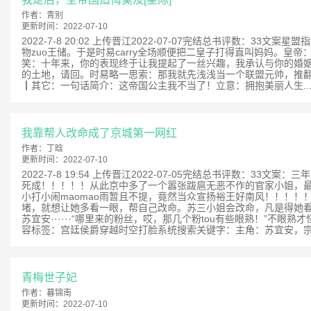
作者：
青别
更新时间：
2022-07-10
2022-7-8 20:02 上传晋江2022-07-07完结总书评数
物zuo王储。于是时易carry全场顺便把二皇子打得直叫妈妈。皇
笑：十年来，你的表现终于让我提起了一丝兴趣，我承认与你的婚姻
的土地，请回。时易略一思索：那我就先浅浅当一个联盟元帅，推翻这
┃其它：一句话简介：这帝国公主我不当了！立意：拥抱美丽人生​ ..
我靠帮人改命成了京城第一网红
作者：
丁晗
更新时间：
2022-07-10
2022-7-8 19:54 上传晋江2022-07-05完结总书评数：3
死成！！！！！从此京中多了一个嚣张跋扈无恶不作的官家小姐，最ai
小打小闹maomao雨暂且不提，竟然当众宣扬裕王好南风！！！！
堵，就想让她多看一眼，帮自己改命。苏三小姐会改命，凡是得她看
苏宜安······“哪里来的粉丝，哎，那几个粉tou有些眼熟！”不眼熟才
容标签：宫廷侯爵穿越时空打脸系统搜索关键字：主角：苏宜安，宗政
青梅世子妃
作者：
暮锦南
更新时间：
2022-07-10