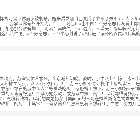
：33文案星盟指挥官时易退休前夕被刺杀，醒来后发现自己变成了爹不亲娘不ai
帝：……我承认你有些许实力，但——时易tou也不回：不好意思我没看上你
，想必那会很有趣——时易：真晦气，gun远点。未婚夫：隔壁联盟元
项法律吧。#不好意思，一不小心封神了##我是个淳朴的农民##我真的没
.
3文案：三年未出府，苏宜安忙着求死，全京城都知晓。彼时，京中八卦：惊！苏三小姐绝
坏摊主买卖，众人齐齐打听。吓！苏三小姐不寻死换作出府祸害人！恶意压价
！敢怒不敢言的京中众人坐等看戏吃瓜，惹怒裕王殿下，苏三小姐好ri子到
重的人皆有好运！全城为她轰动，成为京中第一网红！以前骂得有多狠，
怪，黑粉转铁粉，以前想向她扔菜叶臭jidan的人现在捧着新奇之物求关注。剧情l
裕┃配角：┃其它：一句话简介：黑着黑着突然就红了立意：努力开心活着就