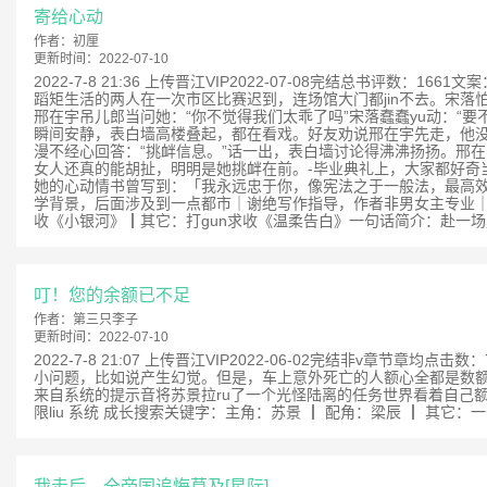
寄给心动
作者：
初厘
更新时间：
2022-07-10
2022-7-8 21:36 上传晋江VIP2022-07-08完结总
蹈矩生活的两人在一次市区比赛迟到，连场馆大门都jin不去。宋落
邢在宇吊儿郎当问她：“你不觉得我们太乖了吗”宋落蠢蠢yu动：“要
瞬间安静，表白墙高楼叠起，都在看戏。好友劝说邢在宇先走，他没
漫不经心回答：“挑衅信息。”话一出，表白墙讨论得沸沸扬扬。邢在
女人还真的能胡扯，明明是她挑衅在前。-毕业典礼上，大家都好奇
她的心动情书曾写到：「我永远忠于你，像宪法之于一般法，最高效力，没
学背景，后面涉及到一点都市｜谢绝写作指导，作者非男女主专业｜男主
收《小银河》┃其它：打gun求收《温柔告白》一句话简介：赴一场夏rir
叮！您的余额已不足
作者：
第三只李子
更新时间：
2022-07-10
2022-7-8 21:07 上传晋江VIP2022-06-02完结非v
小问题，比如说产生幻觉。但是，车上意外死亡的人额心全都是数额
来自系统的提示音将苏景拉ru了一个光怪陆离的任务世界看着自己额心
限liu 系统 成长搜索关键字：主角：苏景 ┃ 配角：梁辰 ┃ 其
我走后，全帝国追悔莫及[星际]