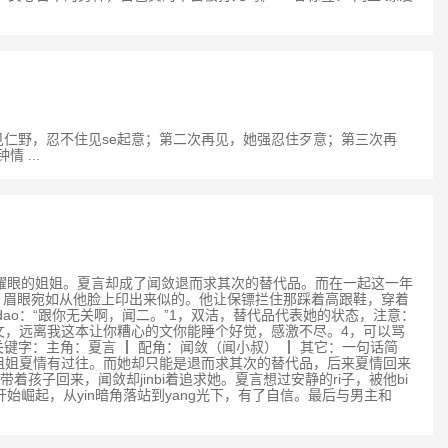
简介：何许第一次见仁野，忍不住见se起意；第二次再见，她强忍住歹意；第三次再
 ...
么一个优秀耀眼的姐姐。夏言却成了闻敛退而求其次的替代品。而在一起这一年
孩。眉眼宛如从他脸上印出来似的。他让保镖拦住那踩着高跟鞋，穿着
dao：“跟你无关啊，闻二。”1，双洁，替代品代表她的状态，注意：
甜文，远离我这本让你糟心的文你能睡个好觉，感激不尽。4，可以骂
搜索关键字：主角：夏言 ┃ 配角：闻敛（闻小叔） ┃ 其它：一句话简
跟自己的姐姐夏情有过往。而她却只能是退而求其次的替代品，后来夏情回来
子回来，闻敛却jinbi着追求她。夏言想过安静的ri子，被他bi
始崛起，从yin暗角落站到yang光下，有了自信。最后与男主和