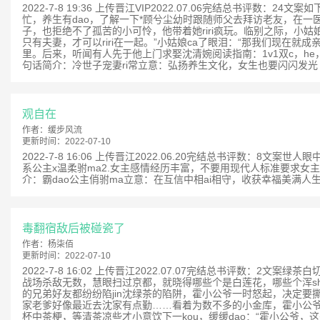
2022-7-8 19:36 上传晋江VIP2022.07.06完结总
忙，养生有dao，了解一下*顾兮尘幼时跟随师父去拜访老友，在一医
子，也拒绝不了孤苦的小可怜，他带着她riri疯玩。临别之际，小
只有夫妻，才可以riri在一起。”小姑娘ca了眼泪：“那我们现
里。后来，听闻有人先于他上门求娶沈清婉阅读指南：1v1双c，he
句话简介：冷世子宠妻ri常立意：弘扬养生文化，女生也要闪闪发光 .
观自在
作者：
缓步风流
更新时间：
2022-07-10
2022-7-8 16:06 上传晋江2022.06.20完结总书评
系公主x温柔驸ma2.女主感情经历丰富，不要用现代人标准要求女主
介：霸dao公主俏驸ma立意：在互信中相ai相守，收获幸福美满人生。 
毒翻宿敌后被碰瓷了
作者：
杨柒佰
更新时间：
2022-07-10
2022-7-8 16:02 上传晋江2022.07.07完结总书评数：
战场杀敌无数，慧眼扫过京都，就晓得哪些个是白莲花，哪些个浑s
的兄弟好友都纷纷陷jin沈绿茶的陷阱，霍小公爷一时怒起，决定要
家老爹好像最近去沈家有点勤……看着为数不多的小金库，霍小公爷咬咬
杯中茶梗，等清茶凉些才小意饮下一kou，缓缓dao：“霍小公爷，