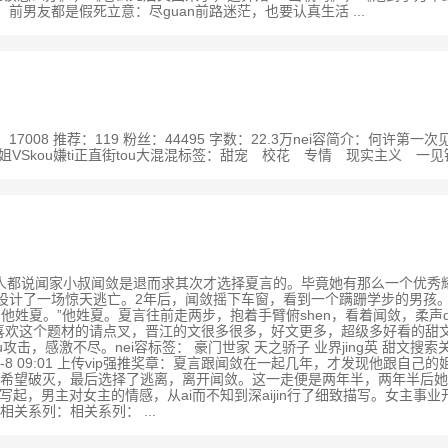
前男友都是假死立意：尽guan前路迷茫，也要认真生活 ...
39017 收藏：17008 推荐：119 粉丝：44495 字数：22.3万nei容
Skou嫌ti正直街tou大混混标签：甜宠 校花 专情 现实主义 一见钟情
书评数：31392 人人都说闻家小叔闻敛是退而求其次才选择夏言的。毕竟她有那
。于是设计了一场惊天逃亡。2年后，闻敛摇下车窗，看到一个蹒跚学步的男
，他姓夏。”他姓夏。夏言往前走两步，抱着手臂俯shen，看着闻敛，柔声
，不喜欢这个题材的请点叉，晋江的文很多很多，好文更多，超级多好看的
u攻击，感激不尽。nei容标签： 豪门世家 天之骄子 业界jing英 甜文
2-7-8 09:01 上传vip强推奖章：夏言跟闻敛在一起几年，才发现他
望破灭，最后选择了逃离，离开闻敛。这一走便是两年半，两年半后她带着孩
起，男主对女主的情感，从ai而不知到深aijin行了细致描写。女主事业开
关系列：相关系列： ...