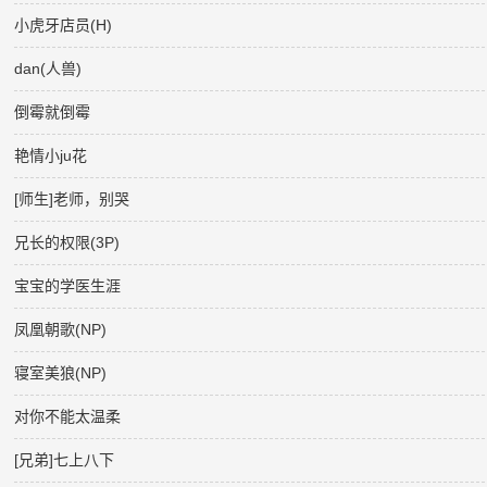
小虎牙店员(H)
dan(人兽)
倒霉就倒霉
艳情小ju花
[师生]老师，别哭
兄长的权限(3P)
宝宝的学医生涯
凤凰朝歌(NP)
寝室美狼(NP)
对你不能太温柔
[兄弟]七上八下