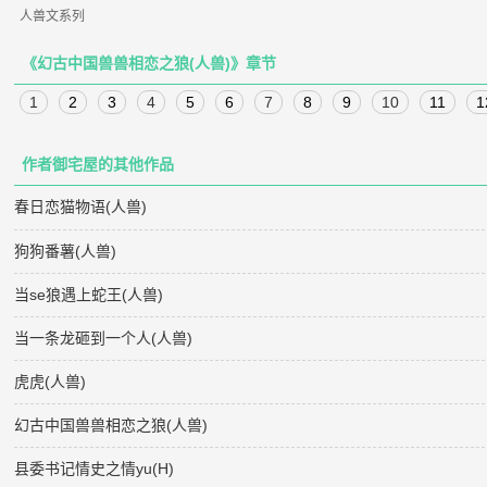
人兽文系列
《幻古中国兽兽相恋之狼(人兽)》章节
1
2
3
4
5
6
7
8
9
10
11
1
作者御宅屋的其他作品
春日恋猫物语(人兽)
狗狗番薯(人兽)
当se狼遇上蛇王(人兽)
当一条龙砸到一个人(人兽)
虎虎(人兽)
幻古中国兽兽相恋之狼(人兽)
县委书记情史之情yu(H)