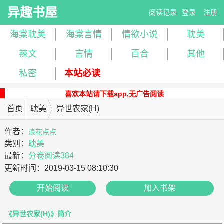
异趣书屋
阅读记录
登录
注册
海棠耽美
海棠言情
情欲小说
耽美
辣文
言情
百合
其他
私密
本站必读
喜欢本站请下载app,无广告阅读
首页
耽美
异世农家(H)
作者：
浪花点点
类别：
耽美
最新：
分卷阅读384
更新时间：
2019-03-15 08:10:30
开始阅读
加入书架
《异世农家(H)》简介