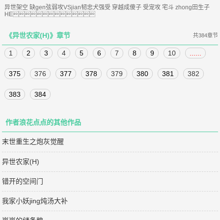
异世架空 缺gen弦弱攻VSjian韧忠犬强受 穿越成傻子 受宠攻 宅斗 zhong田生子
HE
《异世农家(H)》章节
共384章节
1
2
3
4
5
6
7
8
9
10
......
375
376
377
378
379
380
381
382
383
384
作者浪花点点的其他作品
末世重生之炮灰觉醒
异世农家(H)
错开的空间门
我家小妖jing炖汤大补