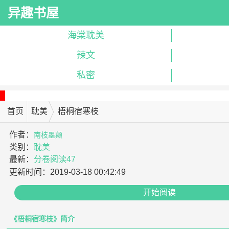
异趣书屋
海棠耽美
辣文
私密
首页
耽美
梧桐宿寒枝
作者：
南枝墨颠
类别：
耽美
最新：
分卷阅读47
更新时间：
2019-03-18 00:42:49
开始阅读
《梧桐宿寒枝》简介