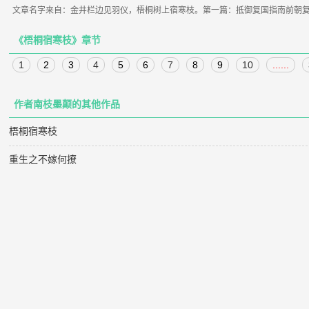
文章名字来自：金井栏边见羽仪，梧桐树上宿寒枝。第一篇：抵御复国指南前朝复
《梧桐宿寒枝》章节
1
2
3
4
5
6
7
8
9
10
......
作者南枝墨颠的其他作品
梧桐宿寒枝
重生之不嫁何撩