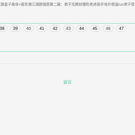
国皇子美攻×喜欢满江湖跑强受第二篇：君子无赖扮猪吃老虎高手攻扑倒温run君子受
38
39
40
41
42
43
44
45
46
47
留言